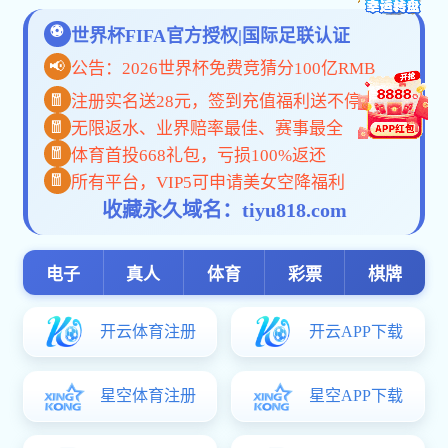
263期 澳门賽馬會【6肖中特】 :【蛇羊虎猪
牛
猴】 开 39,牛
准
262期 澳门賽馬會【6肖中特】 :【兔蛇羊龙马
鸡
】 开 31,鸡
准
出处：
2023澳门正版资料
出处：
www.670288.com
欢迎向您的朋友推荐本站或本资料，一起交流！
下篇：272期: ★澳门资料★【内部禁尾】已公开!
上篇：271期: ★澳门资料★【单双中特】已公开!
返回首页
天博综合体育官方app下载2.14在线平台入口（2026已更新）官